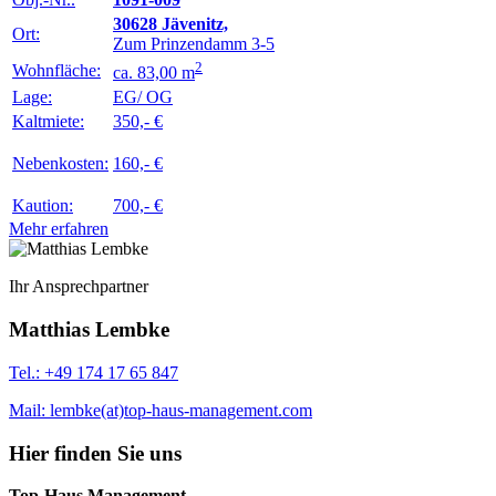
30628 Jävenitz,
Ort:
Zum Prinzendamm 3-5
2
Wohnfläche:
ca. 83,00 m
Lage:
EG/ OG
Kaltmiete:
350,- €
Nebenkosten:
160,- €
Kaution:
700,- €
Mehr erfahren
Ihr Ansprechpartner
Matthias Lembke
Tel.: +49 174 17 65 847
Mail: lembke(at)top-haus-management.com
Hier finden Sie uns
Top-Haus Management