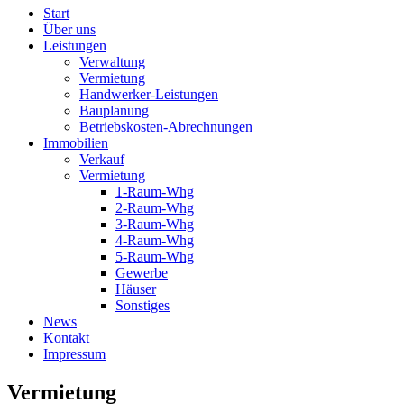
Start
Über uns
Leistungen
Verwaltung
Vermietung
Handwerker-Leistungen
Bauplanung
Betriebskosten-Abrechnungen
Immobilien
Verkauf
Vermietung
1-Raum-Whg
2-Raum-Whg
3-Raum-Whg
4-Raum-Whg
5-Raum-Whg
Gewerbe
Häuser
Sonstiges
News
Kontakt
Impressum
Vermietung