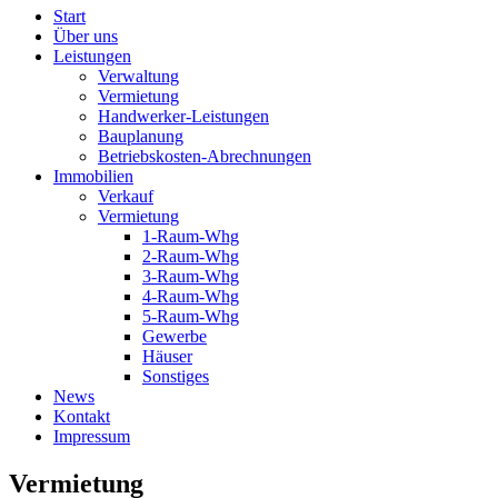
Start
Über uns
Leistungen
Verwaltung
Vermietung
Handwerker-Leistungen
Bauplanung
Betriebskosten-Abrechnungen
Immobilien
Verkauf
Vermietung
1-Raum-Whg
2-Raum-Whg
3-Raum-Whg
4-Raum-Whg
5-Raum-Whg
Gewerbe
Häuser
Sonstiges
News
Kontakt
Impressum
Vermietung