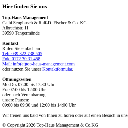
Hier finden Sie uns
Top-Haus Management
Cathi Sengbusch & Ralf-D. Fischer & Co. KG
Albrechtstr. 11
39590 Tangermünde
Kontakt
Rufen Sie einfach an
Tel: 039 322 738 505
Fnk: 0172 30 31 458
Mail: info(at)top-haus-management.com
oder nutzen Sie unser
Kontaktformular
.
Öffnungszeiten
Mo-Do: 07:00 bis 17:30 Uhr
Fr.: 07:00 bis 12:00 Uhr
oder nach Vereinbarung
unsere Pausen:
09:00 bis 09:30 und 12:00 bis 14:00 Uhr
Wir freuen uns bald von Ihnen zu hören oder auf einen Besuch in un
©
Copyright
2026
Top-Haus Management & Co.KG