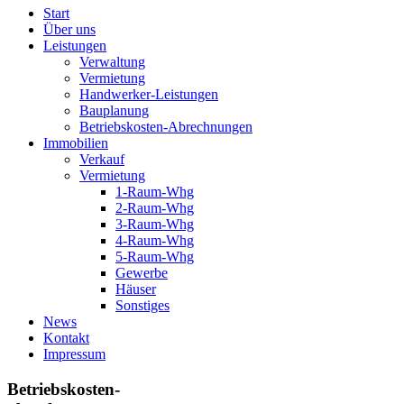
Start
Über uns
Leistungen
Verwaltung
Vermietung
Handwerker-Leistungen
Bauplanung
Betriebskosten-Abrechnungen
Immobilien
Verkauf
Vermietung
1-Raum-Whg
2-Raum-Whg
3-Raum-Whg
4-Raum-Whg
5-Raum-Whg
Gewerbe
Häuser
Sonstiges
News
Kontakt
Impressum
Betriebskosten-