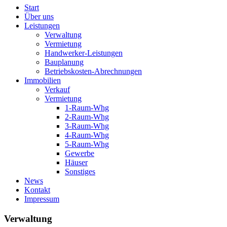
Start
Über uns
Leistungen
Verwaltung
Vermietung
Handwerker-Leistungen
Bauplanung
Betriebskosten-Abrechnungen
Immobilien
Verkauf
Vermietung
1-Raum-Whg
2-Raum-Whg
3-Raum-Whg
4-Raum-Whg
5-Raum-Whg
Gewerbe
Häuser
Sonstiges
News
Kontakt
Impressum
Verwaltung